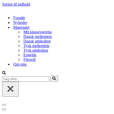
Spring til indhold
Forside
Nyheder
Materialer
Mit klasseværelse
Dansk mellemtrin
Dansk udskoling
Tysk mellemtrin
Tysk udskoling
Engelsk
Filosofi
Om mig
Søg
efter...
Navigation
menu
Navigation