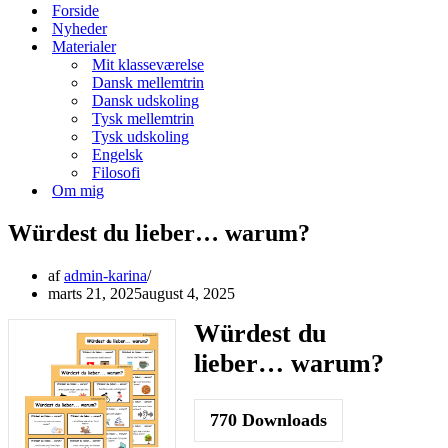
menu
Forside
Nyheder
Materialer
Mit klasseværelse
Dansk mellemtrin
Dansk udskoling
Tysk mellemtrin
Tysk udskoling
Engelsk
Filosofi
Om mig
Würdest du lieber… warum?
af
admin-karina
marts 21, 2025
august 4, 2025
Würdest du
lieber… warum?
770
Downloads