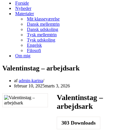
menu
Forside
Nyheder
Materialer
Mit klasseværelse
Dansk mellemtrin
Dansk udskoling
Tysk mellemtrin
Tysk udskoling
Engelsk
Filosofi
Om mig
Valentinstag – arbejdsark
af
admin-karina
februar 10, 2025
marts 3, 2026
Valentinstag –
arbejdsark
303
Downloads