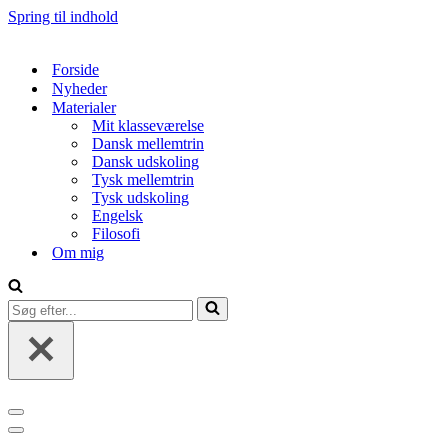
Spring til indhold
Forside
Nyheder
Materialer
Mit klasseværelse
Dansk mellemtrin
Dansk udskoling
Tysk mellemtrin
Tysk udskoling
Engelsk
Filosofi
Om mig
Søg
efter...
Navigation
menu
Navigation