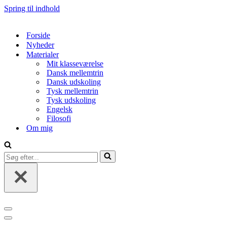
Spring til indhold
Forside
Nyheder
Materialer
Mit klasseværelse
Dansk mellemtrin
Dansk udskoling
Tysk mellemtrin
Tysk udskoling
Engelsk
Filosofi
Om mig
Søg
efter...
Navigation
menu
Navigation