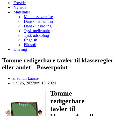
menu
Forside
Nyheder
Materialer
Mit klasseværelse
Dansk mellemtrin
Dansk udskoling
Tysk mellemtrin
Tysk udskoling
Engelsk
Filosofi
Om mig
Tomme redigerbare tavler til klasseregler
eller andet – Powerpoint
af
admin-karina
juni 26, 2023
juni 18, 2024
Tomme
redigerbare
tavler til