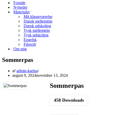
menu
Forside
Nyheder
Materialer
Mit klasseværelse
Dansk mellemtrin
Dansk udskoling
Tysk mellemtrin
Tysk udskoling
Engelsk
Filosofi
Om mig
Sommerpas
af
admin-karina
august 9, 2024
november 13, 2024
Sommerpas
458
Downloads