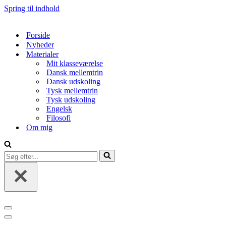
Spring til indhold
Forside
Nyheder
Materialer
Mit klasseværelse
Dansk mellemtrin
Dansk udskoling
Tysk mellemtrin
Tysk udskoling
Engelsk
Filosofi
Om mig
Søg
efter...
Navigation
menu
Navigation