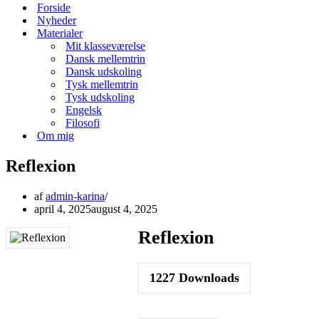
menu
Forside
Nyheder
Materialer
Mit klasseværelse
Dansk mellemtrin
Dansk udskoling
Tysk mellemtrin
Tysk udskoling
Engelsk
Filosofi
Om mig
Reflexion
af
admin-karina
april 4, 2025
august 4, 2025
Reflexion
1227
Downloads