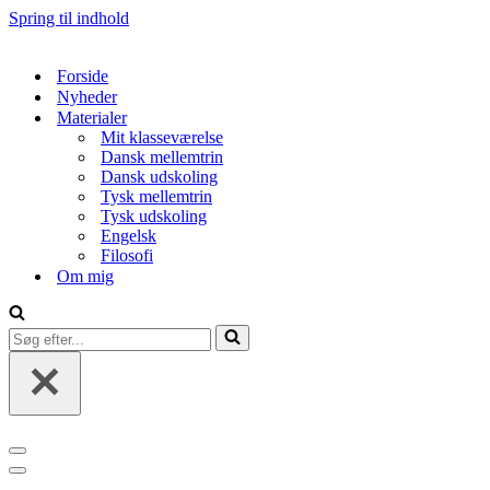
Spring til indhold
Forside
Nyheder
Materialer
Mit klasseværelse
Dansk mellemtrin
Dansk udskoling
Tysk mellemtrin
Tysk udskoling
Engelsk
Filosofi
Om mig
Søg
efter...
Navigation
menu
Navigation