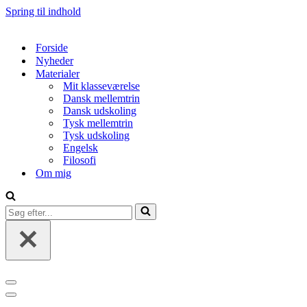
Spring til indhold
Forside
Nyheder
Materialer
Mit klasseværelse
Dansk mellemtrin
Dansk udskoling
Tysk mellemtrin
Tysk udskoling
Engelsk
Filosofi
Om mig
Søg
efter...
Navigation
menu
Navigation