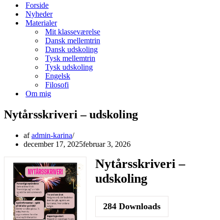
menu
Forside
Nyheder
Materialer
Mit klasseværelse
Dansk mellemtrin
Dansk udskoling
Tysk mellemtrin
Tysk udskoling
Engelsk
Filosofi
Om mig
Nytårsskriveri – udskoling
af
admin-karina
december 17, 2025
februar 3, 2026
Nytårsskriveri –
udskoling
284
Downloads