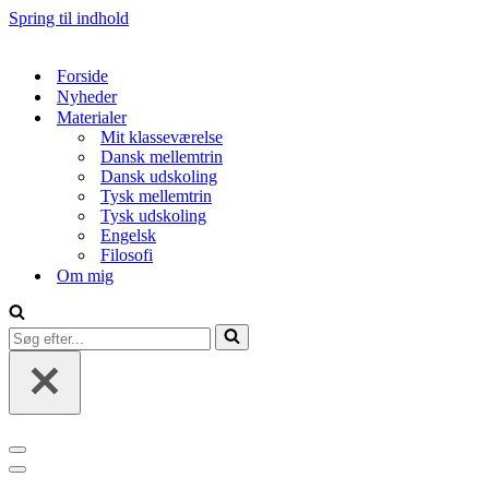
Spring til indhold
Forside
Nyheder
Materialer
Mit klasseværelse
Dansk mellemtrin
Dansk udskoling
Tysk mellemtrin
Tysk udskoling
Engelsk
Filosofi
Om mig
Søg
efter...
Navigation
menu
Navigation