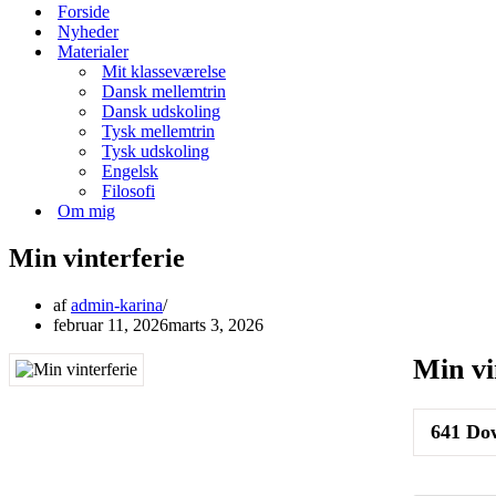
menu
Forside
Nyheder
Materialer
Mit klasseværelse
Dansk mellemtrin
Dansk udskoling
Tysk mellemtrin
Tysk udskoling
Engelsk
Filosofi
Om mig
Min vinterferie
af
admin-karina
februar 11, 2026
marts 3, 2026
Min vi
641
Dow