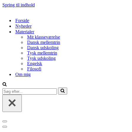
Spring til indhold
Forside
Nyheder
Materialer
Mit klasseværelse
Dansk mellemtrin
Dansk udskoling
Tysk mellemtrin
Tysk udskoling
Engelsk
Filosofi
Om mig
Søg
efter...
Navigation
menu
Navigation