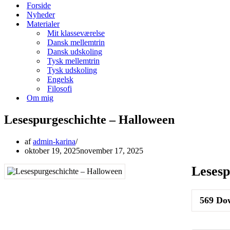
menu
Forside
Nyheder
Materialer
Mit klasseværelse
Dansk mellemtrin
Dansk udskoling
Tysk mellemtrin
Tysk udskoling
Engelsk
Filosofi
Om mig
Lesespurgeschichte – Halloween
af
admin-karina
oktober 19, 2025
november 17, 2025
Lesesp
569
Dow