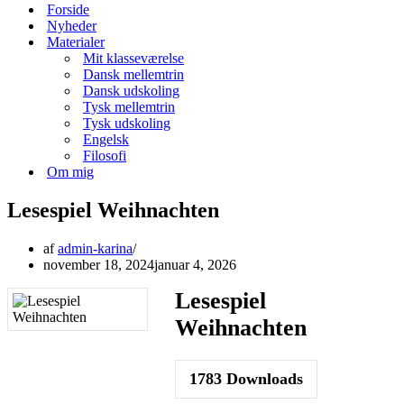
menu
Forside
Nyheder
Materialer
Mit klasseværelse
Dansk mellemtrin
Dansk udskoling
Tysk mellemtrin
Tysk udskoling
Engelsk
Filosofi
Om mig
Lesespiel Weihnachten
af
admin-karina
november 18, 2024
januar 4, 2026
Lesespiel
Weihnachten
1783
Downloads