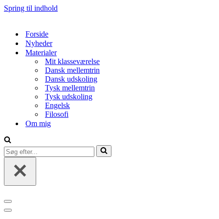
Spring til indhold
Forside
Nyheder
Materialer
Mit klasseværelse
Dansk mellemtrin
Dansk udskoling
Tysk mellemtrin
Tysk udskoling
Engelsk
Filosofi
Om mig
Søg
efter...
Navigation
menu
Navigation