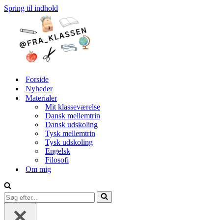
Spring til indhold
Forside
Nyheder
Materialer
Mit klasseværelse
Dansk mellemtrin
Dansk udskoling
Tysk mellemtrin
Tysk udskoling
Engelsk
Filosofi
Om mig
Søg
efter...