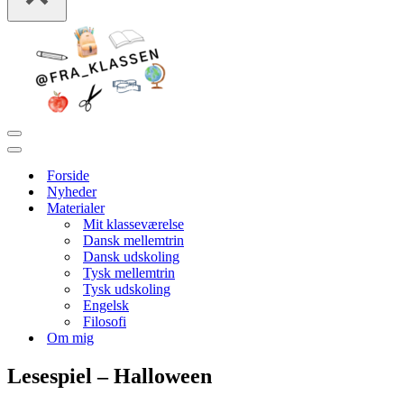
Navigation
menu
Navigation
menu
Forside
Nyheder
Materialer
Mit klasseværelse
Dansk mellemtrin
Dansk udskoling
Tysk mellemtrin
Tysk udskoling
Engelsk
Filosofi
Om mig
Lesespiel – Halloween