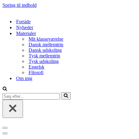
Spring til indhold
Forside
Nyheder
Materialer
Mit klasseværelse
Dansk mellemtrin
Dansk udskoling
Tysk mellemtrin
Tysk udskoling
Engelsk
Filosofi
Om mig
Søg
efter...
Navigation
menu
Navigation