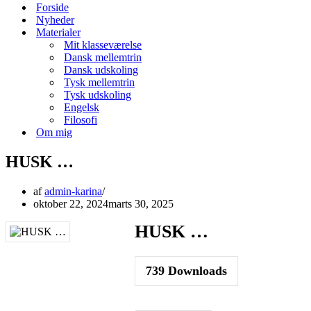
menu
Forside
Nyheder
Materialer
Mit klasseværelse
Dansk mellemtrin
Dansk udskoling
Tysk mellemtrin
Tysk udskoling
Engelsk
Filosofi
Om mig
HUSK …
af
admin-karina
oktober 22, 2024
marts 30, 2025
HUSK …
739
Downloads