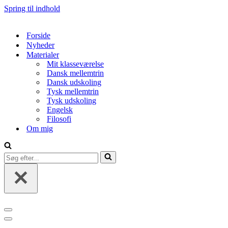
Spring til indhold
Forside
Nyheder
Materialer
Mit klasseværelse
Dansk mellemtrin
Dansk udskoling
Tysk mellemtrin
Tysk udskoling
Engelsk
Filosofi
Om mig
Søg
efter...
Navigation
menu
Navigation