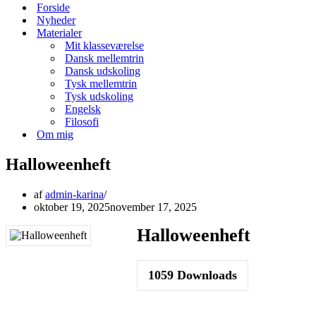
menu
Forside
Nyheder
Materialer
Mit klasseværelse
Dansk mellemtrin
Dansk udskoling
Tysk mellemtrin
Tysk udskoling
Engelsk
Filosofi
Om mig
Halloweenheft
af
admin-karina
oktober 19, 2025
november 17, 2025
Halloweenheft
1059
Downloads