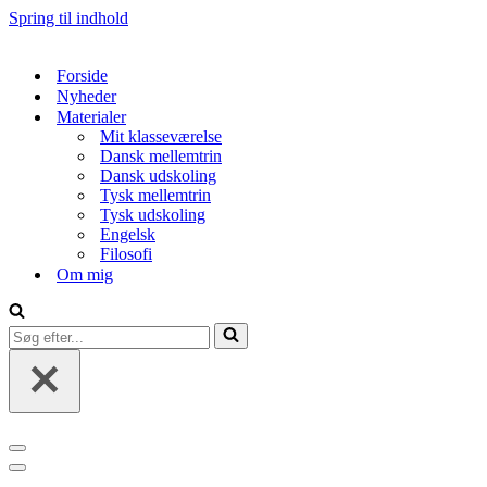
Spring til indhold
Forside
Nyheder
Materialer
Mit klasseværelse
Dansk mellemtrin
Dansk udskoling
Tysk mellemtrin
Tysk udskoling
Engelsk
Filosofi
Om mig
Søg
efter...
Navigation
menu
Navigation