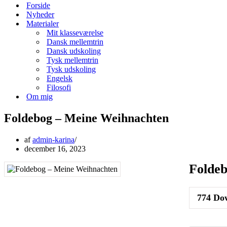
menu
Forside
Nyheder
Materialer
Mit klasseværelse
Dansk mellemtrin
Dansk udskoling
Tysk mellemtrin
Tysk udskoling
Engelsk
Filosofi
Om mig
Foldebog – Meine Weihnachten
af
admin-karina
december 16, 2023
Folde
774
Dow