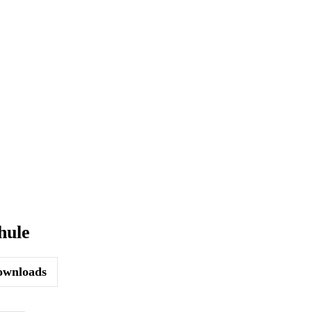
hule
wnloads