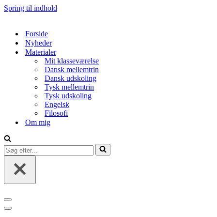
Spring til indhold
Forside
Nyheder
Materialer
Mit klasseværelse
Dansk mellemtrin
Dansk udskoling
Tysk mellemtrin
Tysk udskoling
Engelsk
Filosofi
Om mig
Søg
efter...
Navigation
menu
Navigation