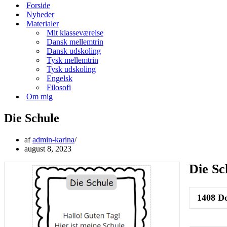
menu
Forside
Nyheder
Materialer
Mit klasseværelse
Dansk mellemtrin
Dansk udskoling
Tysk mellemtrin
Tysk udskoling
Engelsk
Filosofi
Om mig
Die Schule
af
admin-karina
august 8, 2023
Die Sc
1408
Do