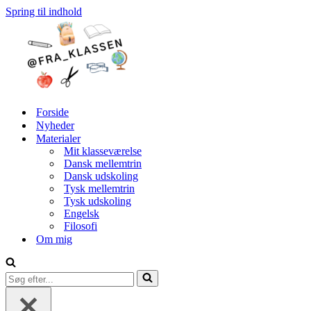
Spring til indhold
Forside
Nyheder
Materialer
Mit klasseværelse
Dansk mellemtrin
Dansk udskoling
Tysk mellemtrin
Tysk udskoling
Engelsk
Filosofi
Om mig
Søg
efter...