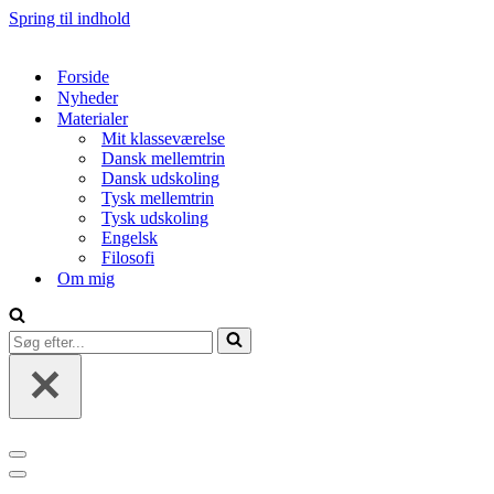
Spring til indhold
Forside
Nyheder
Materialer
Mit klasseværelse
Dansk mellemtrin
Dansk udskoling
Tysk mellemtrin
Tysk udskoling
Engelsk
Filosofi
Om mig
Søg
efter...
Navigation
menu
Navigation