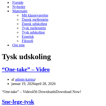
menu
Forside
Nyheder
Materialer
Mit klasseværelse
Dansk mellemtrin
Dansk udskoling
Tysk mellemtrin
Tysk udskoling
Engelsk
Filosofi
Om mig
Tysk udskoling
“One-take” – Video
af
admin-karina
januar 19, 2026
april 28, 2026
“One-take” – Video456 DownloadsDownload Now!
Sne-lege-tysk