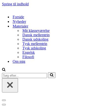
Spring til indhold
Forside
Nyheder
Materialer
Mit klasseværelse
Dansk mellemtrin
Dansk udskoling
Tysk mellemtrin
Tysk udskoling
Engelsk
Filosofi
Om mig
Søg
efter...
Navigation
menu
Navigation