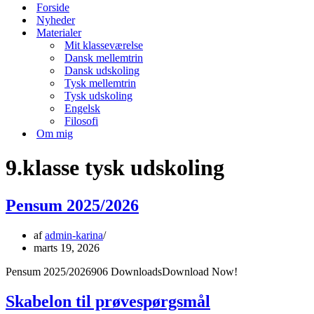
menu
Forside
Nyheder
Materialer
Mit klasseværelse
Dansk mellemtrin
Dansk udskoling
Tysk mellemtrin
Tysk udskoling
Engelsk
Filosofi
Om mig
9.klasse tysk udskoling
Pensum 2025/2026
af
admin-karina
marts 19, 2026
Pensum 2025/2026906 DownloadsDownload Now!
Skabelon til prøvespørgsmål