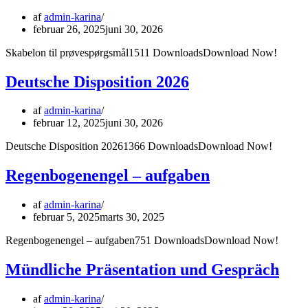
af
admin-karina
februar 26, 2025
juni 30, 2026
Skabelon til prøvespørgsmål1511 DownloadsDownload Now!
Deutsche Disposition 2026
af
admin-karina
februar 12, 2025
juni 30, 2026
Deutsche Disposition 20261366 DownloadsDownload Now!
Regenbogenengel – aufgaben
af
admin-karina
februar 5, 2025
marts 30, 2025
Regenbogenengel – aufgaben751 DownloadsDownload Now!
Mündliche Präsentation und Gespräch
af
admin-karina