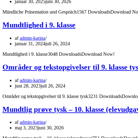
januar 30, 2025
juni 30, 2026
Mündliche Präsentation und Gespräch1567 DownloadsDownload N
Mundtlighed i 9. klasse
af
admin-karina
januar 31, 2024
juli 26, 2024
Mundtlighed i 9. klasse3048 DownloadsDownload Now!
Områder og tekstopgivelser til 9. klasse ty
af
admin-karina
juni 28, 2023
juli 26, 2024
Områder og tekstopgivelser til 9. klasse tysk3231 DownloadsDownl
Mundtlig prøve tysk – 10. klasse (elevudga
af
admin-karina
maj 3, 2023
juni 30, 2026