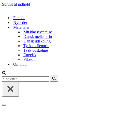
Spring til indhold
Forside
Nyheder
Materialer
Mit klasseværelse
Dansk mellemtrin
Dansk udskoling
Tysk mellemtrin
Tysk udskoling
Engelsk
Filosofi
Om mig
Søg
efter...
Navigation
menu
Navigation