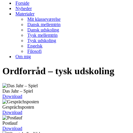
menu
Forside
Nyheder
Materialer
Mit klasseværelse
Dansk mellemtrin
Dansk udskoling
Tysk mellemtrin
Tysk udskoling
Engelsk
Filosofi
Om mig
Ordforråd – tysk udskoling
Das Jahr – Spiel
Download
Gesprächsposten
Download
Postlauf
Download