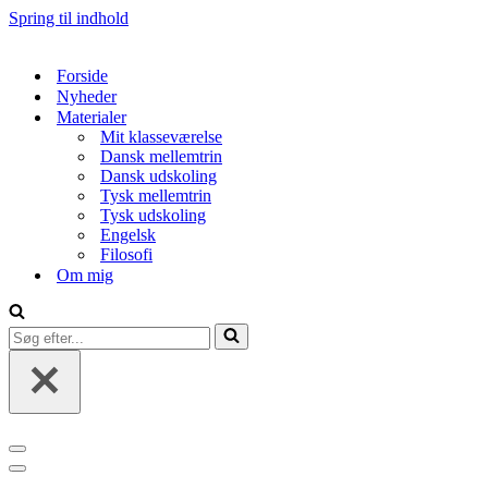
Spring til indhold
Forside
Nyheder
Materialer
Mit klasseværelse
Dansk mellemtrin
Dansk udskoling
Tysk mellemtrin
Tysk udskoling
Engelsk
Filosofi
Om mig
Søg
efter...
Navigation
menu
Navigation